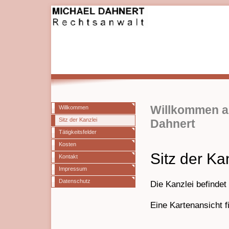
Willkommen au
Willkommen
Sitz der Kanzlei
Dahnert
Tätigkeitsfelder
Kosten
Sitz der Ka
Kontakt
Impressum
Datenschutz
Die Kanzlei befindet
Eine
Kartenansicht
f